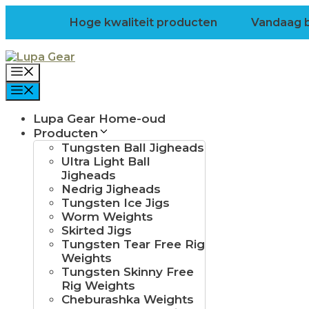
Ga
Hoge kwaliteit producten
Vandaag b
naar
de
inhoud
Menu
Menu
Lupa Gear Home-oud
Producten
Tungsten Ball Jigheads
Ultra Light Ball
Jigheads
Nedrig Jigheads
Tungsten Ice Jigs
Worm Weights
Skirted Jigs
Tungsten Tear Free Rig
Weights
Tungsten Skinny Free
Rig Weights
Cheburashka Weights