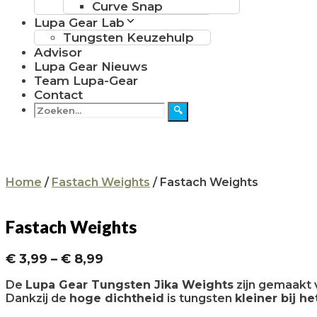
Curve Snap
Lupa Gear Lab
Tungsten Keuzehulp
Advisor
Lupa Gear Nieuws
Team Lupa-Gear
Contact
Zoeken
🔍
naar:
Home
/
Fastach Weights
/ Fastach Weights
Fastach Weights
Prijsklasse:
€
3,99
–
€
8,99
€ 3,99
De
Lupa Gear Tungsten Jika Weights
zijn gemaakt
tot
Dankzij de
hoge dichtheid
is tungsten
kleiner bij h
€ 8,99