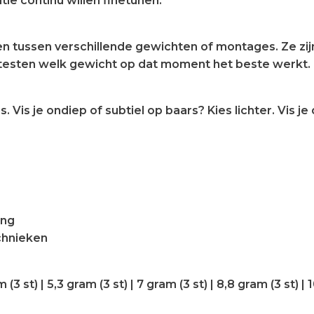
tie continu willen finetunen.
en tussen verschillende gewichten of montages. Ze zi
t testen welk gewicht op dat moment het beste werkt.
s. Vis je ondiep of subtiel op baars? Kies lichter. Vis 
ing
echnieken
m (3 st) | 5,3 gram (3 st) | 7 gram (3 st) | 8,8 gram (3 st) | 